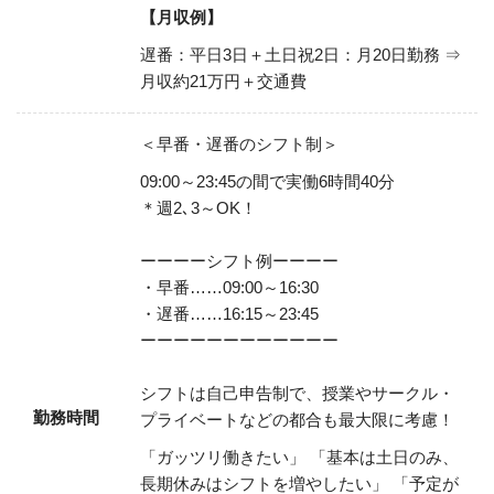
【月収例】
遅番：平日3日＋土日祝2日：月20日勤務
⇒
月収約21万円＋交通費
＜早番・遅番のシフト制＞
09:00～23:45の間で実働6時間40分
＊週2､3～OK！
ーーーーシフト例ーーーー
・早番……09:00～16:30
・遅番……16:15～23:45
ーーーーーーーーーーーー
シフトは自己申告制で、授業やサークル・
勤務時間
プライベートなどの都合も最大限に考慮！
「ガッツリ働きたい」
「基本は土日のみ、
長期休みはシフトを増やしたい」
「予定が