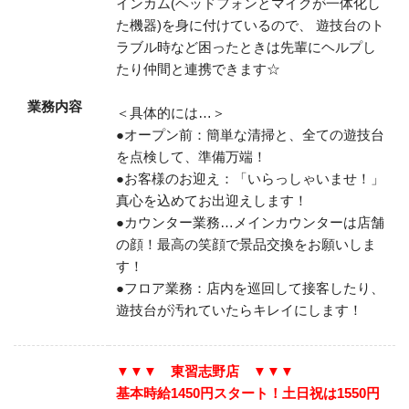
インカム(ヘッドフォンとマイクが一体化し
た機器)を身に付けているので、
遊技台のト
ラブル時など困ったときは先輩にヘルプし
たり仲間と連携できます☆
業務内容
＜具体的には…＞
●オープン前：簡単な清掃と、全ての遊技台
を点検して、準備万端！
●お客様のお迎え：「いらっしゃいませ！」
真心を込めてお出迎えします！
●カウンター業務…メインカウンターは店舗
の顔！最高の笑顔で景品交換をお願いしま
す！
●フロア業務：店内を巡回して接客したり、
遊技台が汚れていたらキレイにします！
▼▼▼ 東習志野店 ▼▼▼
基本時給1450円スタート！土日祝は1550円