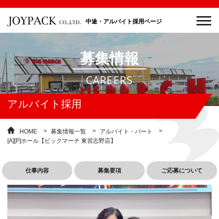
中途・アルバイト採用ページ
募集情報
CAREERS
アルバイト採用
HOME
募集情報一覧
アルバイト・パート
[A][P]ホール【ビックマーチ 東習志野店】
仕事内容
募集要項
ご応募について