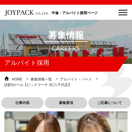
中途・アルバイト採用ページ
募集情報
CAREERS
アルバイト採用
HOME
募集情報一覧
アルバイト・パート
[A][P]ホール【ビックマーチ SC八千代店】
仕事内容
募集要項
ご応募について