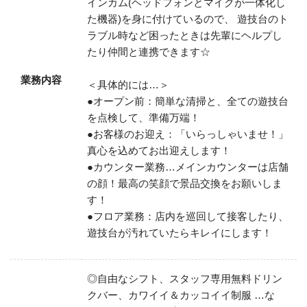
インカム(ヘッドフォンとマイクが一体化し
た機器)を身に付けているので、
遊技台のト
ラブル時など困ったときは先輩にヘルプし
たり仲間と連携できます☆
業務内容
＜具体的には…＞
●オープン前：簡単な清掃と、全ての遊技台
を点検して、準備万端！
●お客様のお迎え：「いらっしゃいませ！」
真心を込めてお出迎えします！
●カウンター業務…メインカウンターは店舗
の顔！最高の笑顔で景品交換をお願いしま
す！
●フロア業務：店内を巡回して接客したり、
遊技台が汚れていたらキレイにします！
◎自由なシフト、スタッフ専用無料ドリン
クバー、カワイイ＆カッコイイ制服
…な