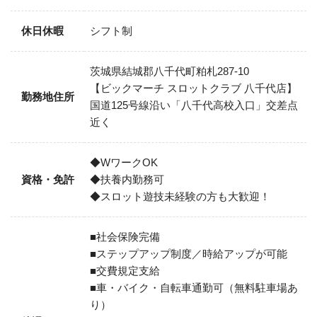
休日休暇
シフト制
茨城県結城郡八千代町粕札287-10
【ビックマーチ スロットクラブ 八千代店】
勤務地住所
国道125号線沿い「八千代高校入口」交差点
近く
◆WワークOK
資格・免許
◆扶養内勤務可
◆スロット遊技未経験の方も大歓迎！
■社会保険完備
■ステップアップ制度／時給アップが可能
■交費規定支給
■車・バイク・自転車通勤可（無料駐車場あ
り）