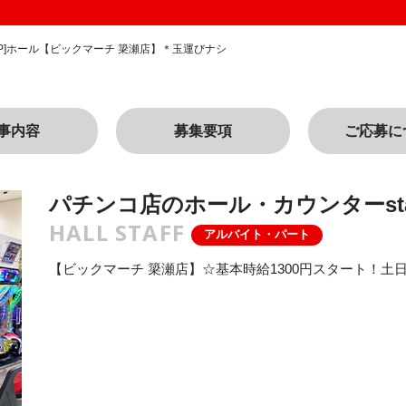
][P]ホール【ビックマーチ 簗瀬店】＊玉運びナシ
事内容
募集要項
ご応募に
パチンコ店のホール・カウンターsta
HALL STAFF
アルバイト・パート
【ビックマーチ 簗瀬店】☆基本時給1300円スタート！土日