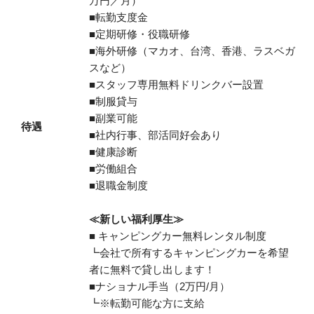
万円／月）
■転勤支度金
■定期研修・役職研修
■海外研修（マカオ、台湾、香港、ラスベガ
スなど）
■スタッフ専用無料ドリンクバー設置
■制服貸与
■副業可能
待遇
■社内行事、部活同好会あり
■健康診断
■労働組合
■退職金制度
≪新しい福利厚生≫
■ キャンピングカー無料レンタル制度
┗会社で所有するキャンピングカーを希望
者に無料で貸し出します！
■ナショナル手当（2万円/月）
┗※転勤可能な方に支給