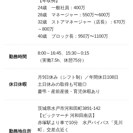
【年収例】
24歳 一般社員：400万
28歳 マネージャー：550万〜600万
32歳 ストアマネージャー（店長）：670万
～800万
40歳 ブロック長：950万〜1100万
8:00～16:45、15:30～0:15
勤務時間
（実働7.5h、休憩75分）
月9日休み（シフト制）／年間休日108日
休日休暇
土日休みの取得も可能◎
慶弔・産前産後・育児休暇あり
茨城県水戸市河和田町3891-142
【ビックマーチ 河和田南店】
赤塚駅より車で10分 水戸バイパス「見川
町」交差点近く
勤務地住所