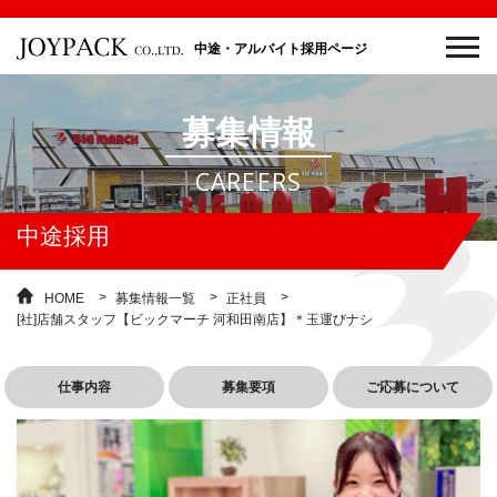
中途・アルバイト採用ページ
募集情報
CAREERS
中途採用
HOME
募集情報一覧
正社員
[社]店舗スタッフ【ビックマーチ 河和田南店】＊玉運びナシ
仕事内容
募集要項
ご応募について