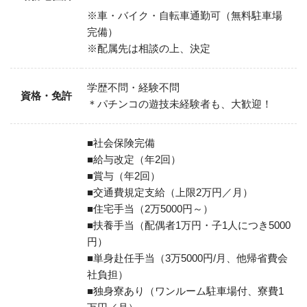
※車・バイク・自転車通勤可（無料駐車場
完備）
※配属先は相談の上、決定
学歴不問・経験不問
資格・免許
＊パチンコの遊技未経験者も、大歓迎！
■社会保険完備
■給与改定（年2回）
■賞与（年2回）
■交通費規定支給（上限2万円／月）
■住宅手当（2万5000円～）
■扶養手当（配偶者1万円・子1人につき5000
円）
■単身赴任手当（3万5000円/月、他帰省費会
社負担）
■独身寮あり（ワンルーム駐車場付、寮費1