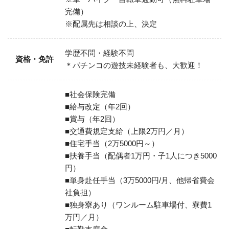
完備）
※配属先は相談の上、決定
学歴不問・経験不問
資格・免許
＊パチンコの遊技未経験者も、大歓迎！
■社会保険完備
■給与改定（年2回）
■賞与（年2回）
■交通費規定支給（上限2万円／月）
■住宅手当（2万5000円～）
■扶養手当（配偶者1万円・子1人につき5000
円）
■単身赴任手当（3万5000円/月、他帰省費会
社負担）
■独身寮あり（ワンルーム駐車場付、寮費1
万円／月）