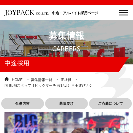
中途・アルバイト採用ページ
募集情報
CAREERS
中途採用
HOME
募集情報一覧
正社員
[社]店舗スタッフ【ビックマーチ 佐野店】＊玉運びナシ
仕事内容
募集要項
ご応募について