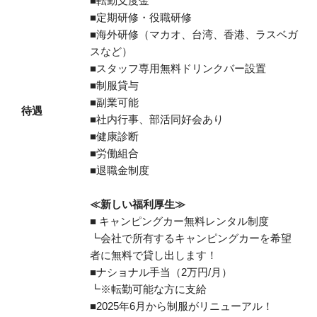
■転勤支度金
■定期研修・役職研修
■海外研修（マカオ、台湾、香港、ラスベガ
スなど）
■スタッフ専用無料ドリンクバー設置
■制服貸与
■副業可能
待遇
■社内行事、部活同好会あり
■健康診断
■労働組合
■退職金制度
≪新しい福利厚生≫
■ キャンピングカー無料レンタル制度
┗会社で所有するキャンピングカーを希望
者に無料で貸し出します！
■ナショナル手当（2万円/月）
┗※転勤可能な方に支給
■2025年6月から制服がリニューアル！