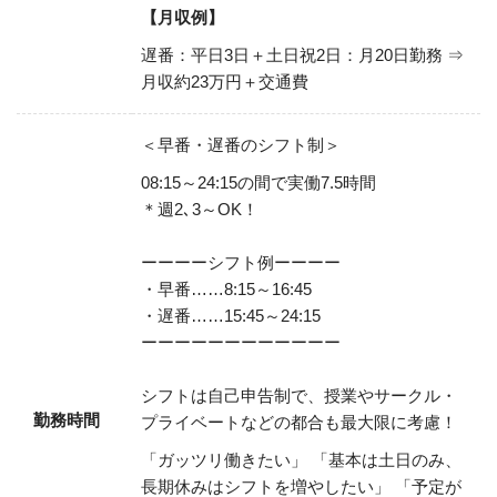
【月収例】
遅番：平日3日＋土日祝2日：月20日勤務
⇒
月収約23万円＋交通費
＜早番・遅番のシフト制＞
08:15～24:15の間で実働7.5時間
＊週2､3～OK！
ーーーーシフト例ーーーー
・早番……8:15～16:45
・遅番……15:45～24:15
ーーーーーーーーーーーー
シフトは自己申告制で、授業やサークル・
勤務時間
プライベートなどの都合も最大限に考慮！
「ガッツリ働きたい」
「基本は土日のみ、
長期休みはシフトを増やしたい」
「予定が