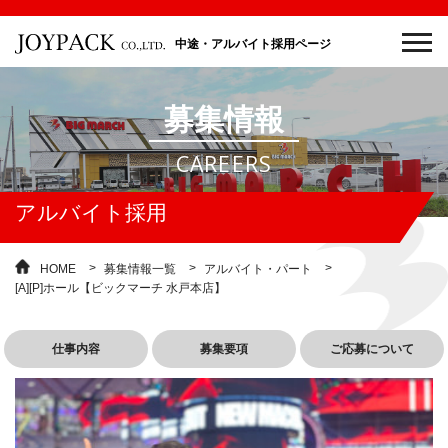
中途・アルバイト採用ページ
募集情報
CAREERS
アルバイト採用
HOME
募集情報一覧
アルバイト・パート
[A][P]ホール【ビックマーチ 水戸本店】
仕事内容
募集要項
ご応募について