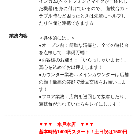
インカム(ヘッドフォンとマイクが一体化し
た機器)を身に付けているので、
遊技台のト
ラブル時など困ったときは先輩にヘルプし
たり仲間と連携できます☆
業務内容
＜具体的には…＞
●オープン前：簡単な清掃と、全ての遊技台
を点検して、準備万端！
●お客様のお迎え：「いらっしゃいませ！」
真心を込めてお出迎えします！
●カウンター業務…メインカウンターは店舗
の顔！最高の笑顔で景品交換をお願いしま
す！
●フロア業務：店内を巡回して接客したり、
遊技台が汚れていたらキレイにします！
▼▼▼ 水戸本店 ▼▼▼
基本時給1400円スタート！土日祝は1500円